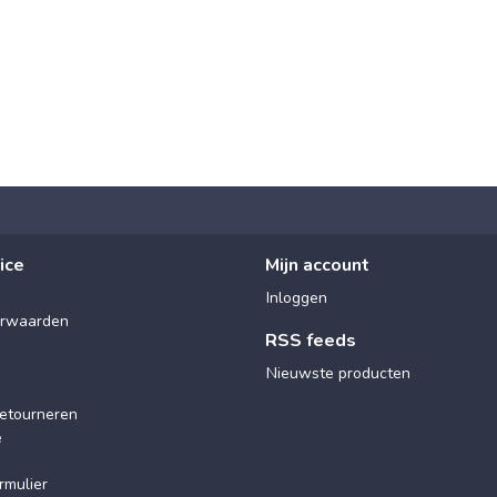
ice
Mijn account
Inloggen
rwaarden
RSS feeds
Nieuwste producten
etourneren
e
rmulier