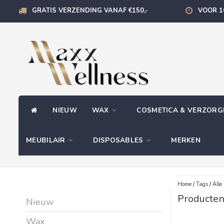
GRATIS VERZENDING VANAF €150,-
VOOR 1
NIEUW
WAX
COSMETICA & VERZOR
MEUBILAIR
DISPOSABLES
MERKEN
Home
/
Tags
/
Alle
Producten
Nieuw
Wax