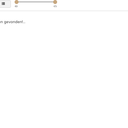
€
0
€
5
n gevonden!...