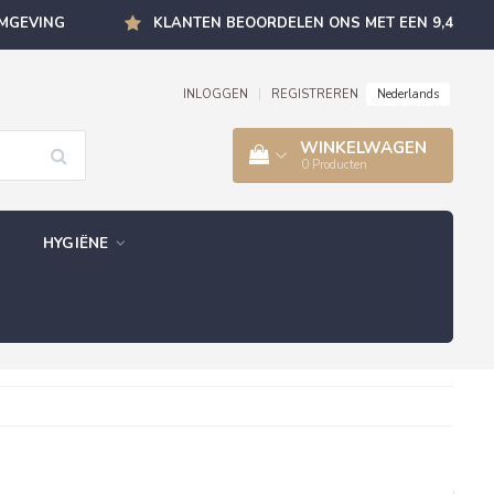
OMGEVING
KLANTEN BEOORDELEN ONS MET EEN 9,4
Nederlands
INLOGGEN
|
REGISTREREN
WINKELWAGEN
0
Producten
HYGIËNE