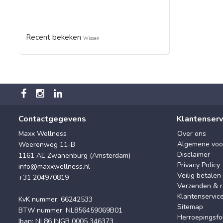
Recent bekeken
Wissen
Contactgegevens
Klantenserv
Maxx Wellness
Over ons
Algemene voo
Weerenweg 11-B
Disclaimer
1161 AE Zwanenburg (Amsterdam)
Privacy Policy
info@maxxwellness.nl
Veilig betalen
+31 204970819
Verzenden & r
Klantenservic
KvK nummer: 66242533
Sitemap
BTW nummer: NL856459069B01
Herroepingsfo
Iban: NL86 INGB 0005 346373