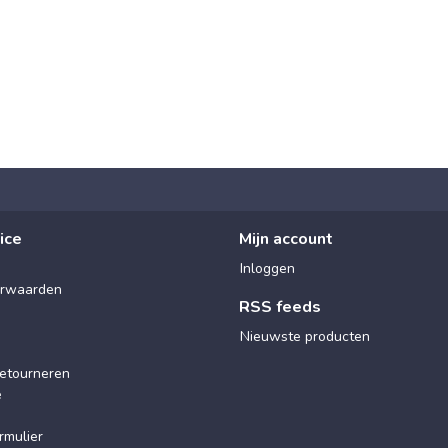
ice
Mijn account
Inloggen
rwaarden
RSS feeds
Nieuwste producten
etourneren
e
rmulier