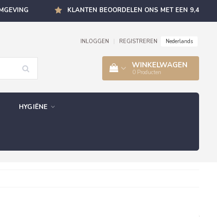
OMGEVING
KLANTEN BEOORDELEN ONS MET EEN 9,4
Nederlands
INLOGGEN
|
REGISTREREN
WINKELWAGEN
0
Producten
HYGIËNE