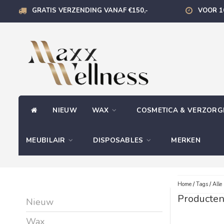
GRATIS VERZENDING VANAF €150,-
VOOR 1
NIEUW
WAX
COSMETICA & VERZOR
MEUBILAIR
DISPOSABLES
MERKEN
Home
/
Tags
/
Alle
Producten
Nieuw
Wax