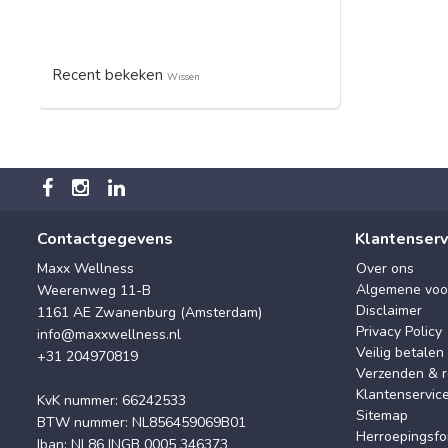
Recent bekeken
Wissen
Contactgegevens
Klantenserv
Maxx Wellness
Over ons
Algemene voo
Weerenweg 11-B
Disclaimer
1161 AE Zwanenburg (Amsterdam)
Privacy Policy
info@maxxwellness.nl
Veilig betalen
+31 204970819
Verzenden & r
Klantenservic
KvK nummer: 66242533
Sitemap
BTW nummer: NL856459069B01
Herroepingsfo
Iban: NL86 INGB 0005 346373