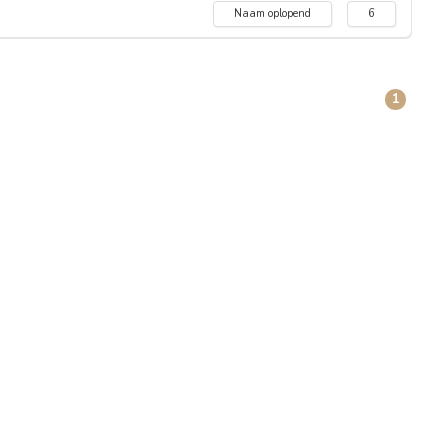
Naam oplopend
6
1