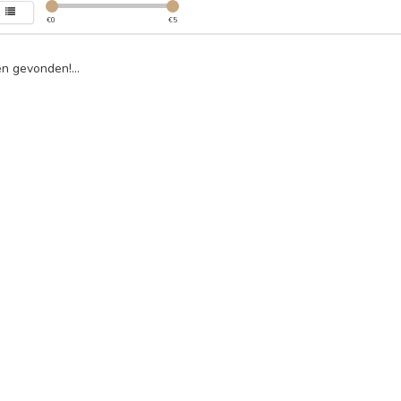
€
0
€
5
n gevonden!...