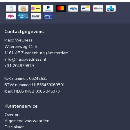
Contactgegevens
Maxx Wellness
Weerenweg 11-B
1161 AE Zwanenburg (Amsterdam)
info@maxxwellness.nl
+31 204970819
KvK nummer: 66242533
BTW nummer: NL856459069B01
Iban: NL86 INGB 0005 346373
Klantenservice
Over ons
Algemene voorwaarden
Disclaimer