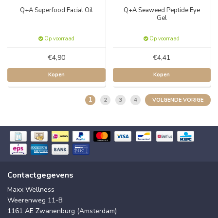
Q+A Superfood Facial Oil
Q+A Seaweed Peptide Eye
Gel
Op voorraad
Op voorraad
€4,90
€4,41
Kopen
Kopen
1
2
3
4
VOLGENDE VORIGE
Contactgegevens
Maxx Wellness
Weerenweg 11-B
1161 AE Zwanenburg (Amsterdam)