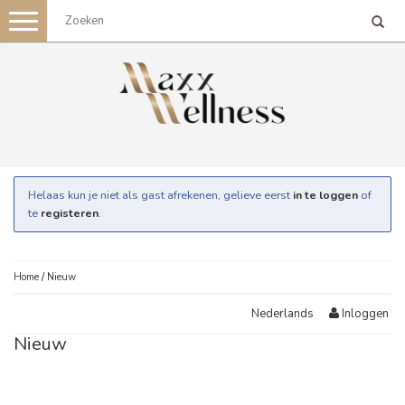
Toggle
navigation
Helaas kun je niet als gast afrekenen, gelieve eerst
in te loggen
of
te
registeren
.
Home
/
Nieuw
Inloggen
Nederlands
Nieuw