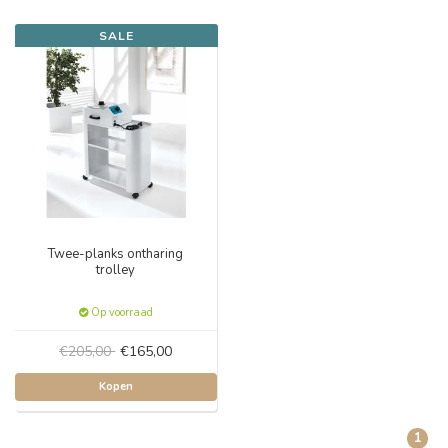
SALE
Twee-planks ontharing
trolley
Op voorraad
€205,00
€165,00
Kopen
1