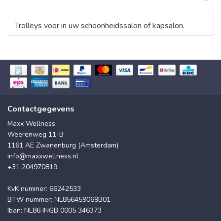
Trolleys voor in uw schoonheidssalon of kapsalon.
Contactgegevens
Maxx Wellness
Weerenweg 11-B
1161 AE Zwanenburg (Amsterdam)
info@maxxwellness.nl
+31 204970819
KvK nummer: 66242533
BTW nummer: NL856459069B01
Iban: NL86 INGB 0005 346373