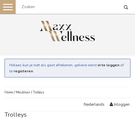
Toggle
navigation
Helaas kun je niet als gast afrekenen, gelieve eerst
in te loggen
of
te
registeren
.
Home
/
Meubilair
/
Trolleys
Inloggen
Nederlands
Trolleys