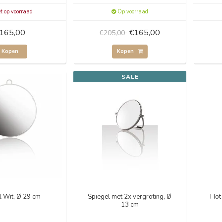
t op voorraad
Op voorraad
165,00
€165,00
€205,00
Kopen
Kopen
SALE
l Wit, Ø 29 cm
Spiegel met 2x vergroting, Ø
Hot
13 cm