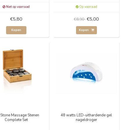
Niet op voorraad
Op voorraad
€5,80
€5,00
€8,90
Kopen
Kopen
 Stone Massage Stenen
48 watts LED-uithardende gel
Complete Set
nageldroger