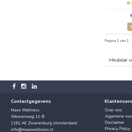
O
Pagina 1 van 1
Meubilair v
Contactgegevens
Klantenserv
Maxx Wellness
Over ons
Algemene voo
Weerenweg 11-B
Disclaimer
1161 AE Zwanenburg (Amsterdam)
Privacy Policy
info@maxxwellness.nl