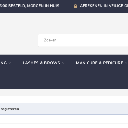
6:00 BESTELD, MORGEN IN HUIS
AFREKENEN IN VEILIGE 
GING
LASHES & BROWS
MANICURE & PEDICURE
e
registeren
.