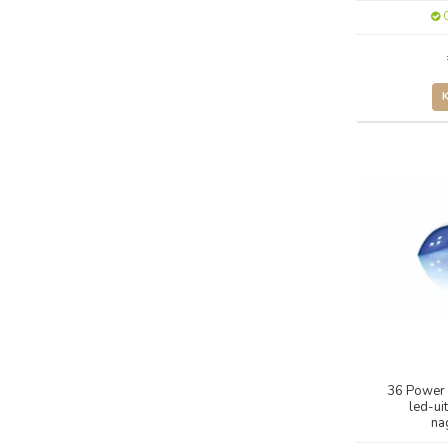
O
36 Power 
led-ui
na