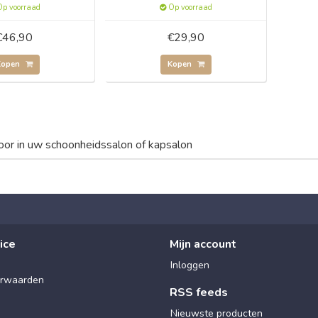
p voorraad
Op voorraad
€46,90
€29,90
Kopen
Kopen
oor in uw schoonheidssalon of kapsalon
ice
Mijn account
Inloggen
rwaarden
RSS feeds
Nieuwste producten