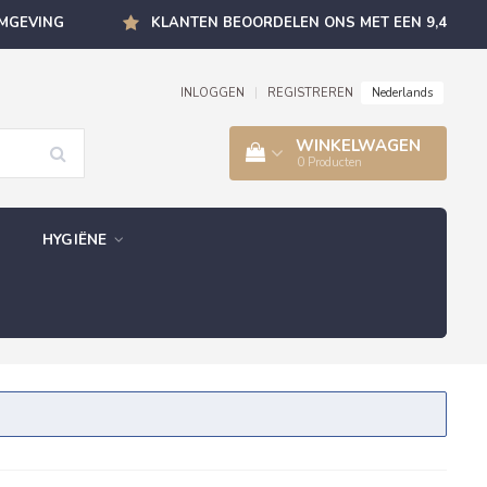
OMGEVING
KLANTEN BEOORDELEN ONS MET EEN 9,4
Nederlands
INLOGGEN
|
REGISTREREN
WINKELWAGEN
0
Producten
HYGIËNE