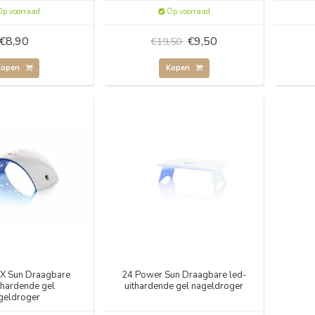
p voorraad
Op voorraad
€8,90
€9,50
€19,50
Kopen
Kopen
X Sun Draagbare
24 Power Sun Draagbare led-
thardende gel
uithardende gel nageldroger
geldroger