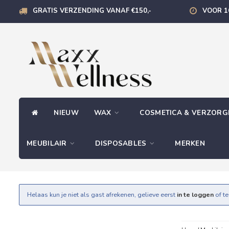
GRATIS VERZENDING VANAF €150,-
VOOR 1
NIEUW
WAX
COSMETICA & VERZOR
MEUBILAIR
DISPOSABLES
MERKEN
Helaas kun je niet als gast afrekenen, gelieve eerst
in te loggen
of t