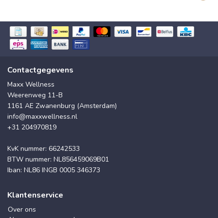
Contactgegevens
Maxx Wellness
Weerenweg 11-B
1161 AE Zwanenburg (Amsterdam)
info@maxxwellness.nl
+31 204970819
KvK nummer: 66242533
BTW nummer: NL856459069B01
Iban: NL86 INGB 0005 346373
Klantenservice
Over ons