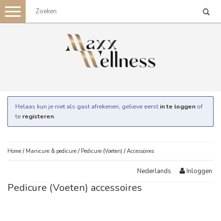
Toggle
navigation
Helaas kun je niet als gast afrekenen, gelieve eerst
in te loggen
of
te
registeren
.
Home
/
Manicure & pedicure
/
Pedicure (Voeten)
/
Accessoires
Inloggen
Nederlands
Pedicure (Voeten) accessoires