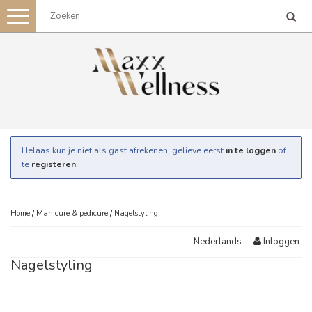
Toggle
navigation
Helaas kun je niet als gast afrekenen, gelieve eerst
in te loggen
of
te
registeren
.
Home
/
Manicure & pedicure
/
Nagelstyling
Inloggen
Nederlands
Nagelstyling