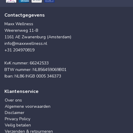
Contactgegevens
Maxx Wellness
Weerenweg 11-B
1161 AE Zwanenburg (Amsterdam)
info@maxxwellness.nl
+31 204970819
KvK nummer: 66242533
BTW nummer: NL856459069B01
Iban: NL86 INGB 0005 346373
Klantenservice
Over ons
Algemene voorwaarden
Disclaimer
Privacy Policy
Veilig betalen
Verzenden & retourneren