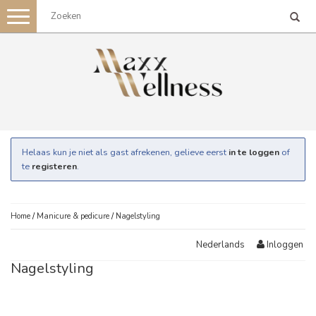
Toggle
navigation
Helaas kun je niet als gast afrekenen, gelieve eerst
in te loggen
of
te
registeren
.
Home
/
Manicure & pedicure
/
Nagelstyling
Inloggen
Nederlands
Nagelstyling