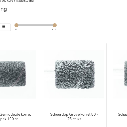
 pedicure
/
Nagelstyling
ing
€
0
€
10
Gemiddelde korrel
Schuurdop Grove korrel 80 -
Schuu
pak 100 st.
25 stuks