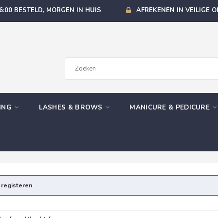
6:00 BESTELD, MORGEN IN HUIS
AFREKENEN IN VEILIGE 
GING
LASHES & BROWS
MANICURE & PEDICURE
e
registeren
.