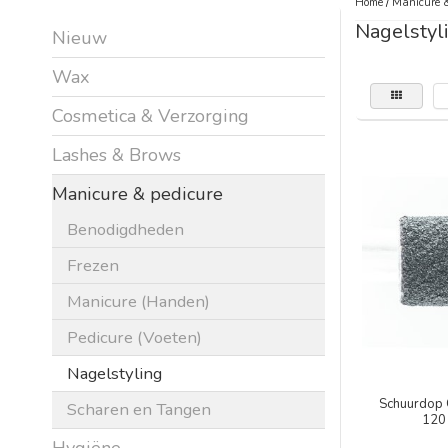
Home
/
Manicure &
Nagelstyl
Nieuw
Wax
Cosmetica & Verzorging
Lashes & Brows
Manicure & pedicure
Benodigdheden
Frezen
Manicure (Handen)
Pedicure (Voeten)
Nagelstyling
Schuurdop 
Scharen en Tangen
120 
Hygiëne