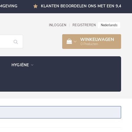
OMGEVING
KLANTEN BEOORDELEN ONS MET EEN 9,4
Nederlands
INLOGGEN
|
REGISTREREN
WINKELWAGEN
0
Producten
HYGIËNE