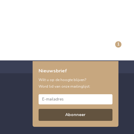
1
Nieuwsbrief
Wilt u op de hoogte blijven?
Word lid van onze mailinglijst:
Abonneer