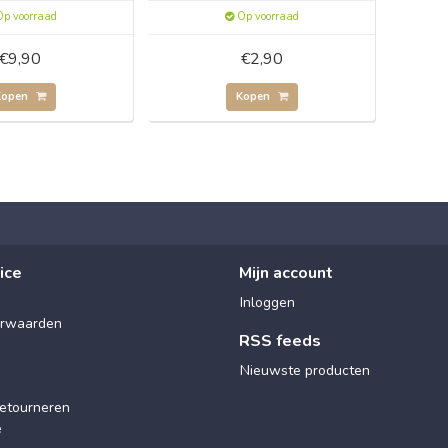
p voorraad
Op voorraad
€9,90
€2,90
Kopen
Kopen
ice
Mijn account
Inloggen
rwaarden
RSS feeds
Nieuwste producten
etourneren
e