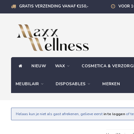
GRATIS VERZENDING VANAF €150,-
VOOR 1
NIEUW
WAX
COSMETICA & VERZOR
MEUBILAIR
DISPOSABLES
MERKEN
Helaas kun je niet als gast afrekenen, gelieve eerst
in te loggen
of t