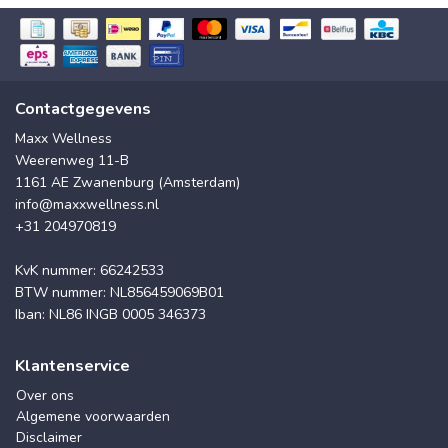
Contactgegevens
Maxx Wellness
Weerenweg 11-B
1161 AE Zwanenburg (Amsterdam)
info@maxxwellness.nl
+31 204970819
KvK nummer: 66242533
BTW nummer: NL856459069B01
Iban: NL86 INGB 0005 346373
Klantenservice
Over ons
Algemene voorwaarden
Disclaimer