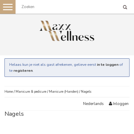
Toggle
navigation
Helaas kun je niet als gast afrekenen, gelieve eerst
in te loggen
of
te
registeren
.
Home
/
Manicure & pedicure
/
Manicure (Handen)
/
Nagels
Inloggen
Nederlands
Nagels