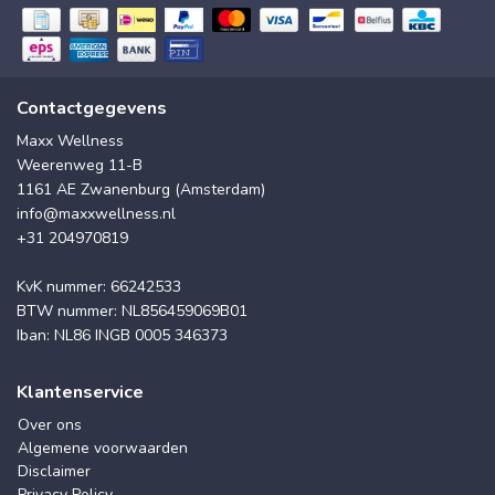
Contactgegevens
Maxx Wellness
Weerenweg 11-B
1161 AE Zwanenburg (Amsterdam)
info@maxxwellness.nl
+31 204970819
KvK nummer: 66242533
BTW nummer: NL856459069B01
Iban: NL86 INGB 0005 346373
Klantenservice
Over ons
Algemene voorwaarden
Disclaimer
Privacy Policy