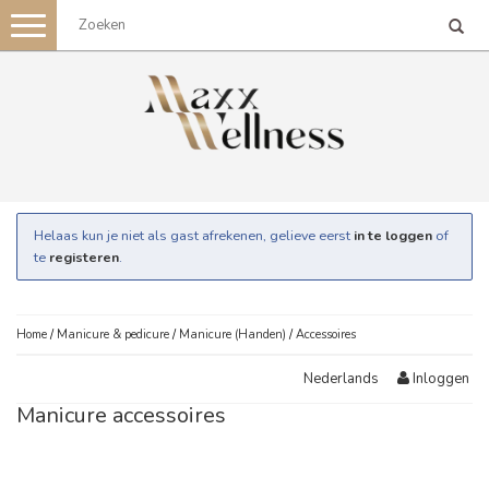
Toggle
navigation
Helaas kun je niet als gast afrekenen, gelieve eerst
in te loggen
of
te
registeren
.
Home
/
Manicure & pedicure
/
Manicure (Handen)
/
Accessoires
Inloggen
Nederlands
Manicure accessoires