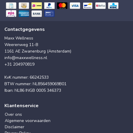
Contactgegevens
Maxx Wellness
Weerenweg 11-B
1161 AE Zwanenburg (Amsterdam)
info@maxxwellness.nl
+31 204970819
KvK nummer: 66242533
BTW nummer: NL856459069B01
Iban: NL86 INGB 0005 346373
Klantenservice
Over ons
Algemene voorwaarden
Disclaimer