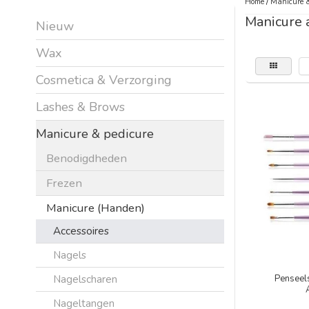
Home
/
Manicure &
Manicure 
Nieuw
Wax
Cosmetica & Verzorging
Lashes & Brows
Manicure & pedicure
Benodigdheden
Frezen
Manicure (Handen)
Accessoires
Nagels
Nagelscharen
Penseels
Nageltangen