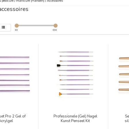
 pedicure
/
Manicure (Handen)
/
Accessoires
accessoires
€
0
€
90
et Pro 2 Gel of
Professionele (Gel) Nagel
Se
Acrylgel
Kunst Penseel Kit
si