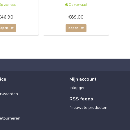
p voorraad
Op voorraad
€46,90
€89,00
Kopen
Kopen
ice
Mijn account
Inloggen
rwaarden
RSS feeds
Nieuwste producten
etourneren
e