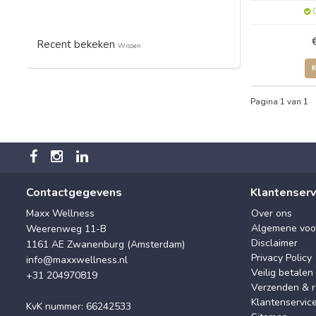
O
Recent bekeken
Wissen
Pagina 1 van 1
Contactgegevens
Klantenserv
Maxx Wellness
Over ons
Algemene voo
Weerenweg 11-B
Disclaimer
1161 AE Zwanenburg (Amsterdam)
Privacy Policy
info@maxxwellness.nl
Veilig betalen
+31 204970819
Verzenden & r
Klantenservic
KvK nummer: 66242533