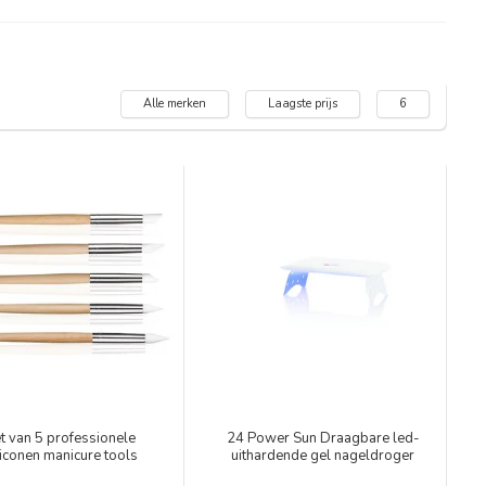
Alle merken
Laagste prijs
6
t van 5 professionele
24 Power Sun Draagbare led-
liconen manicure tools
uithardende gel nageldroger