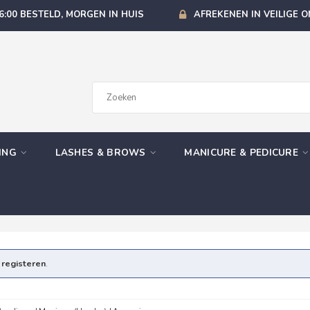
6:00 BESTELD, MORGEN IN HUIS
AFREKENEN IN VEILIGE 
GING
LASHES & BROWS
MANICURE & PEDICURE
e
registeren
.