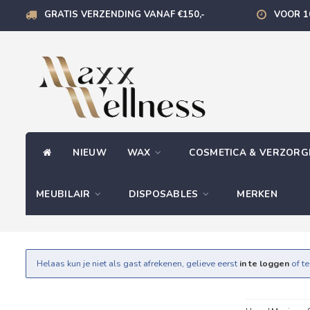
GRATIS VERZENDING VANAF €150,-
VOOR 1
NIEUW
WAX
COSMETICA & VERZOR
MEUBILAIR
DISPOSABLES
MERKEN
Helaas kun je niet als gast afrekenen, gelieve eerst
in te loggen
of t