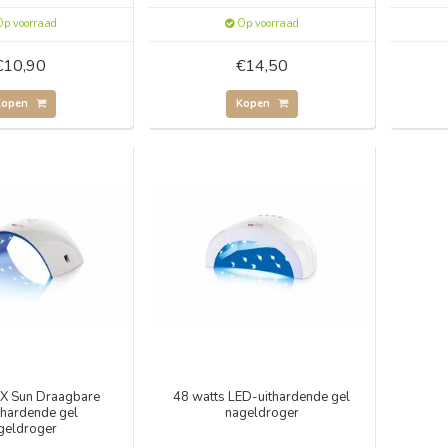
p voorraad
Op voorraad
€10,90
€14,50
Kopen
Kopen
X Sun Draagbare
48 watts LED-uithardende gel
thardende gel
nageldroger
geldroger