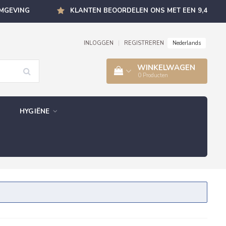
OMGEVING
KLANTEN BEOORDELEN ONS MET EEN 9,4
Nederlands
INLOGGEN
|
REGISTREREN
WINKELWAGEN
0
Producten
HYGIËNE