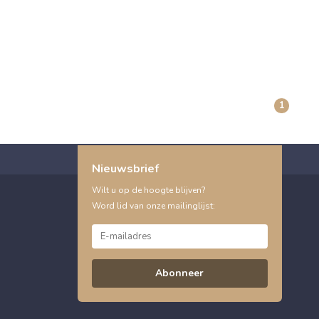
1
Nieuwsbrief
Wilt u op de hoogte blijven?
Word lid van onze mailinglijst:
Abonneer