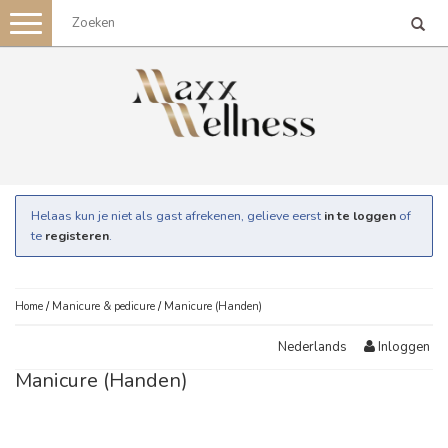
Toggle
navigation
Helaas kun je niet als gast afrekenen, gelieve eerst
in te loggen
of
te
registeren
.
Home
/
Manicure & pedicure
/
Manicure (Handen)
Inloggen
Nederlands
Manicure (Handen)