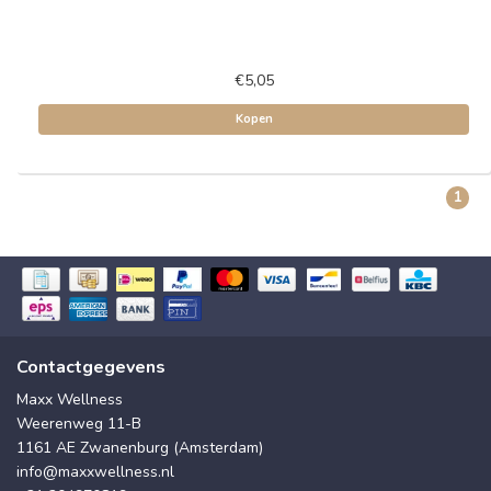
€5,05
Kopen
1
Contactgegevens
Maxx Wellness
Weerenweg 11-B
1161 AE Zwanenburg (Amsterdam)
info@maxxwellness.nl