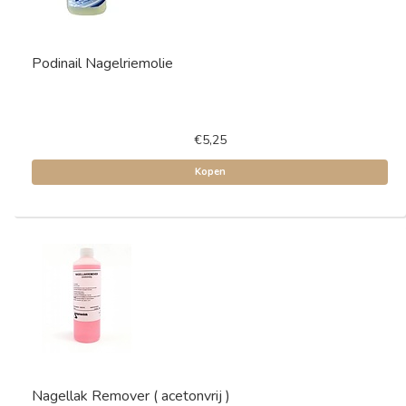
Podinail Nagelriemolie
€5,25
Kopen
Nagellak Remover ( acetonvrij )