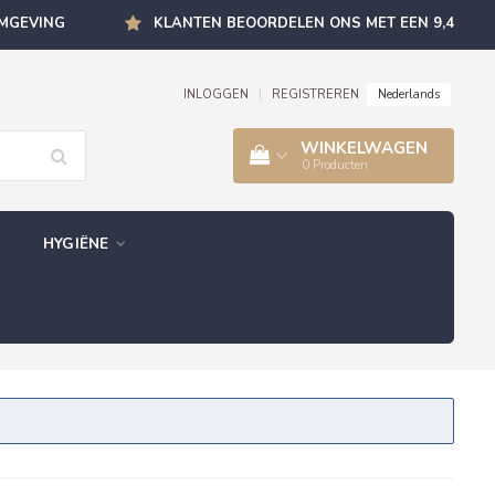
OMGEVING
KLANTEN BEOORDELEN ONS MET EEN 9,4
Nederlands
INLOGGEN
|
REGISTREREN
WINKELWAGEN
0
Producten
HYGIËNE