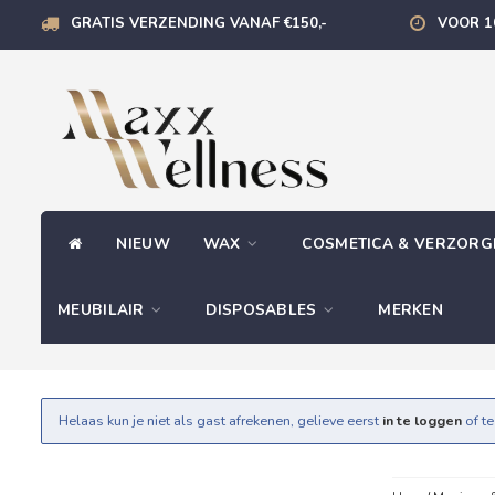
GRATIS VERZENDING VANAF €150,-
VOOR 1
NIEUW
WAX
COSMETICA & VERZOR
MEUBILAIR
DISPOSABLES
MERKEN
Helaas kun je niet als gast afrekenen, gelieve eerst
in te loggen
of t