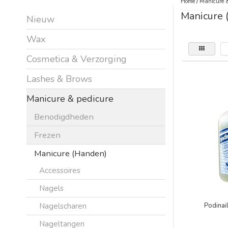
Home
/
Manicure &
Manicure 
Nieuw
Wax
Cosmetica & Verzorging
Lashes & Brows
Manicure & pedicure
Benodigdheden
Frezen
Manicure (Handen)
Accessoires
Nagels
Nagelscharen
Podinai
Nageltangen