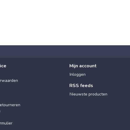
ice
Mijn account
Inloggen
rwaarden
RSS feeds
Nieuwste producten
etourneren
e
rmulier