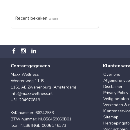
Recent bekeken
Wissen
Contactgegevens
Klantenserv
Maxx Wellness
Over ons
Algemene voo
Weerenweg 11-B
Disclaimer
1161 AE Zwanenburg (Amsterdam)
Privacy Policy
info@maxxwellness.nl
Veilig betalen
+31 204970819
Verzenden & r
Klantenservic
KvK nummer: 66242533
Sitemap
BTW nummer: NL856459069B01
Herroepingsfo
Iban: NL86 INGB 0005 346373
Voor scholen