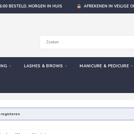
6:00 BESTELD, MORGEN IN HUIS
AFREKENEN IN VEILIGE 
GING
LASHES & BROWS
MANICURE & PEDICURE
e
registeren
.