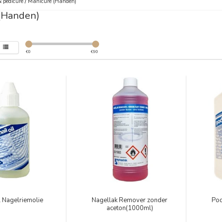
 pedicure
/
Manicure (Handen)
(Handen)
€
0
€
90
l Nagelriemolie
Nagellak Remover zonder
Pod
aceton(1000ml)