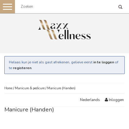
Toggle
navigation
Helaas kun je niet als gast afrekenen, gelieve eerst
in te loggen
of
te
registeren
.
Home
/
Manicure & pedicure
/
Manicure (Handen)
Inloggen
Nederlands
Manicure (Handen)