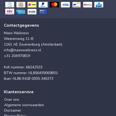
Contactgegevens
Maxx Wellness
Weerenweg 11-B
1161 AE Zwanenburg (Amsterdam)
info@maxxwellness.nl
+31 204970819
KvK nummer: 66242533
BTW nummer: NL856459069B01
Iban: NL86 INGB 0005 346373
Klantenservice
Over ons
Algemene voorwaarden
Disclaimer
Privacy Policy