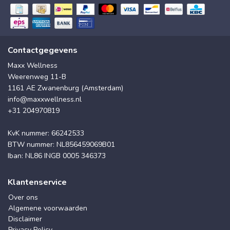
Contactgegevens
Maxx Wellness
Weerenweg 11-B
1161 AE Zwanenburg (Amsterdam)
info@maxxwellness.nl
+31 204970819
KvK nummer: 66242533
BTW nummer: NL856459069B01
Iban: NL86 INGB 0005 346373
Klantenservice
Over ons
Algemene voorwaarden
Disclaimer
Privacy Policy