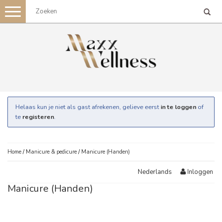
Toggle
navigation
Helaas kun je niet als gast afrekenen, gelieve eerst
in te loggen
of
te
registeren
.
Home
/
Manicure & pedicure
/
Manicure (Handen)
Inloggen
Nederlands
Manicure (Handen)