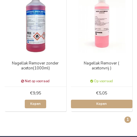
Nagellak Remover zonder
Nagellak Remover (
aceton(1000ml)
acetonvrij )
Niet op voorraad
Op voorraad
€9,95
€5,05
Kopen
Kopen
1