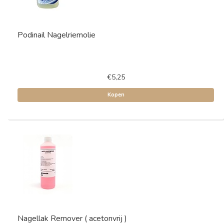
Podinail Nagelriemolie
€5,25
Kopen
Nagellak Remover ( acetonvrij )