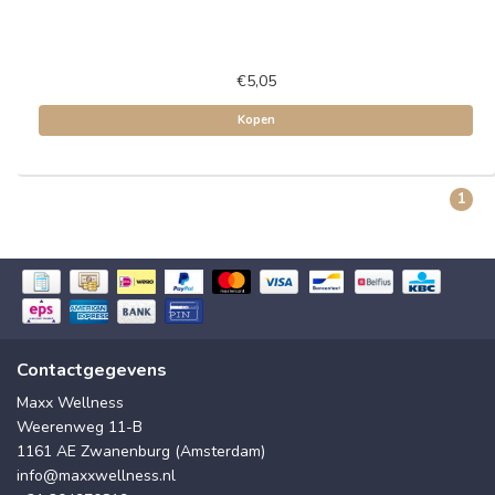
€5,05
Kopen
1
Contactgegevens
Maxx Wellness
Weerenweg 11-B
1161 AE Zwanenburg (Amsterdam)
info@maxxwellness.nl