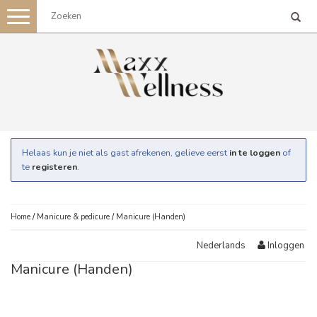
Toggle
navigation
Helaas kun je niet als gast afrekenen, gelieve eerst
in te loggen
of
te
registeren
.
Home
/
Manicure & pedicure
/
Manicure (Handen)
Inloggen
Nederlands
Manicure (Handen)