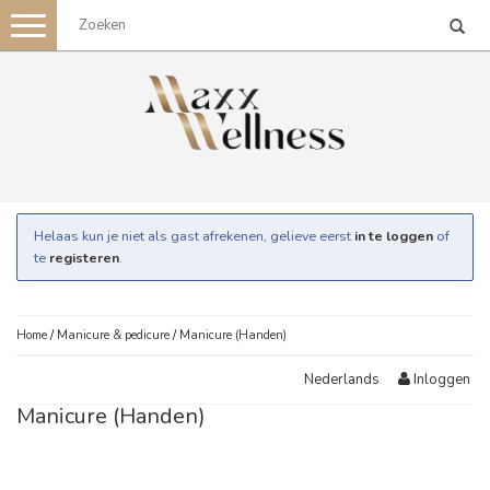
Toggle
navigation
Helaas kun je niet als gast afrekenen, gelieve eerst
in te loggen
of
te
registeren
.
Home
/
Manicure & pedicure
/
Manicure (Handen)
Inloggen
Nederlands
Manicure (Handen)