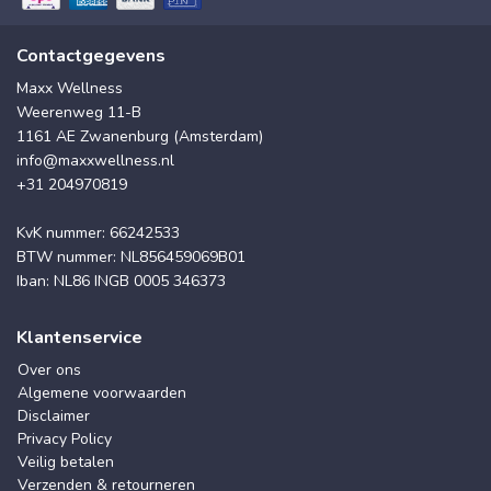
Contactgegevens
Maxx Wellness
Weerenweg 11-B
1161 AE Zwanenburg (Amsterdam)
info@maxxwellness.nl
+31 204970819
KvK nummer: 66242533
BTW nummer: NL856459069B01
Iban: NL86 INGB 0005 346373
Klantenservice
Over ons
Algemene voorwaarden
Disclaimer
Privacy Policy
Veilig betalen
Verzenden & retourneren