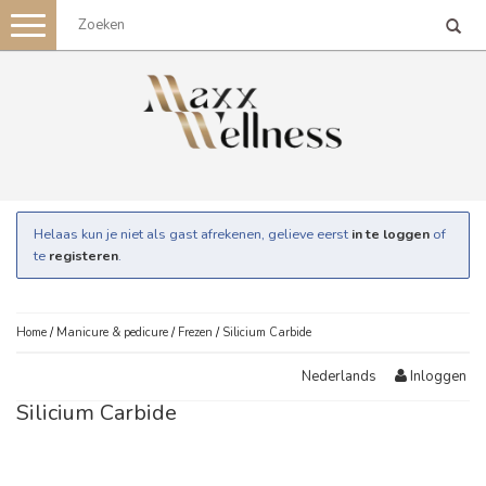
Toggle
navigation
Helaas kun je niet als gast afrekenen, gelieve eerst
in te loggen
of
te
registeren
.
Home
/
Manicure & pedicure
/
Frezen
/
Silicium Carbide
Inloggen
Nederlands
Silicium Carbide