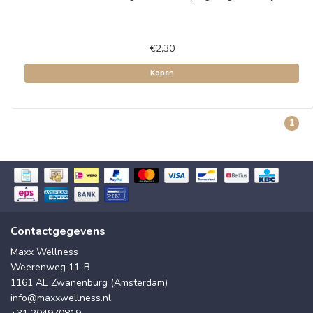
€2,30
Kopen
1
Contactgegevens
Maxx Wellness
Weerenweg 11-B
1161 AE Zwanenburg (Amsterdam)
info@maxxwellness.nl