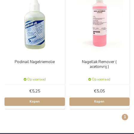
Podinail Nagelriemolie
Nagellak Remover (
acetonvrij )
Op voorraad
Op voorraad
€5,25
€5,05
Kopen
Kopen
1