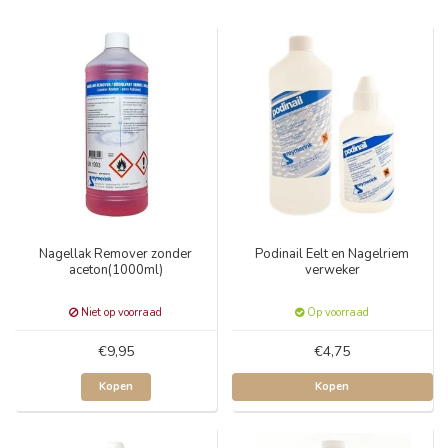
Nagellak Remover zonder
Podinail Eelt en Nagelriem
aceton(1000ml)
verweker
Niet op voorraad
Op voorraad
€9,95
€4,75
Kopen
Kopen