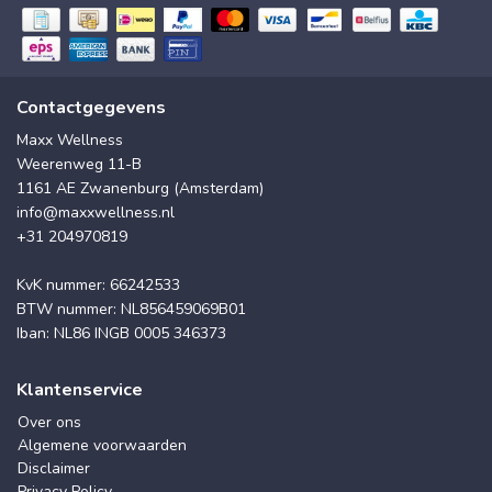
Contactgegevens
Maxx Wellness
Weerenweg 11-B
1161 AE Zwanenburg (Amsterdam)
info@maxxwellness.nl
+31 204970819
KvK nummer: 66242533
BTW nummer: NL856459069B01
Iban: NL86 INGB 0005 346373
Klantenservice
Over ons
Algemene voorwaarden
Disclaimer
Privacy Policy