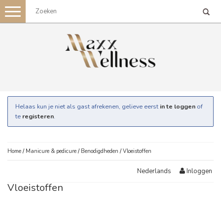
Toggle
navigation
Helaas kun je niet als gast afrekenen, gelieve eerst
in te loggen
of
te
registeren
.
Home
/
Manicure & pedicure
/
Benodigdheden
/
Vloeistoffen
Inloggen
Nederlands
Vloeistoffen