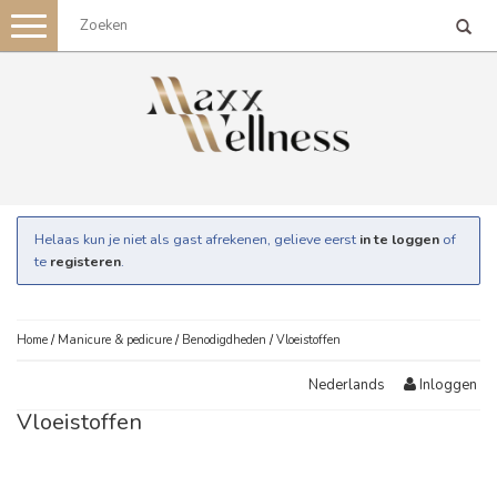
Toggle
navigation
Helaas kun je niet als gast afrekenen, gelieve eerst
in te loggen
of
te
registeren
.
Home
/
Manicure & pedicure
/
Benodigdheden
/
Vloeistoffen
Inloggen
Nederlands
Vloeistoffen