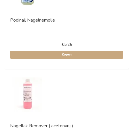
Podinail Nagelriemolie
€5,25
Kopen
Nagellak Remover ( acetonvrij )