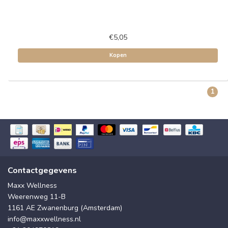
€5,05
Kopen
1
Contactgegevens
Maxx Wellness
Weerenweg 11-B
1161 AE Zwanenburg (Amsterdam)
info@maxxwellness.nl