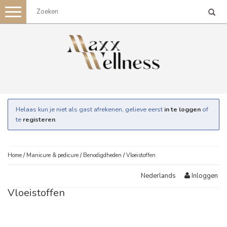
Toggle
navigation
Helaas kun je niet als gast afrekenen, gelieve eerst
in te loggen
of
te
registeren
.
Home
/
Manicure & pedicure
/
Benodigdheden
/
Vloeistoffen
Inloggen
Nederlands
Vloeistoffen