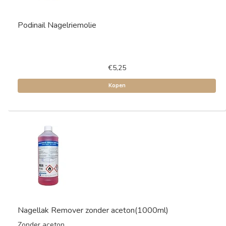
Podinail Nagelriemolie
€5,25
Kopen
Nagellak Remover zonder aceton(1000ml)
Zonder aceton