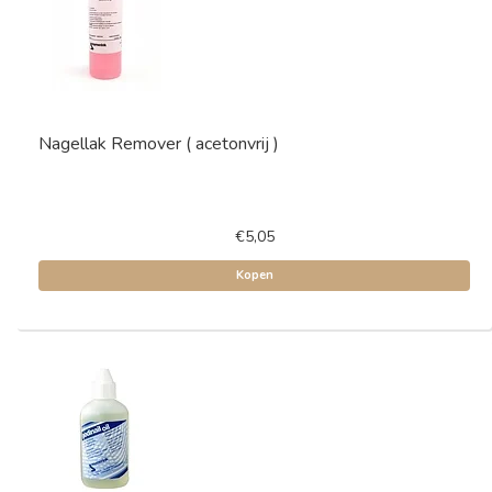
Nagellak Remover ( acetonvrij )
€5,05
Kopen