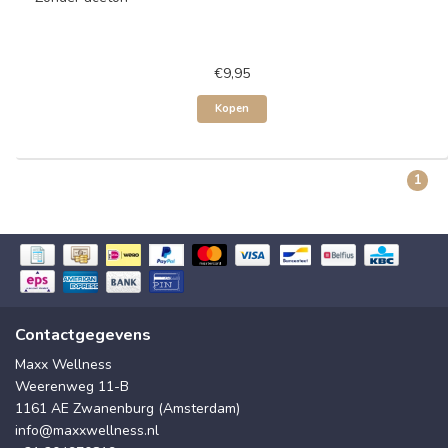
€9,95
Kopen
1
Contactgegevens
Maxx Wellness
Weerenweg 11-B
1161 AE Zwanenburg (Amsterdam)
info@maxxwellness.nl