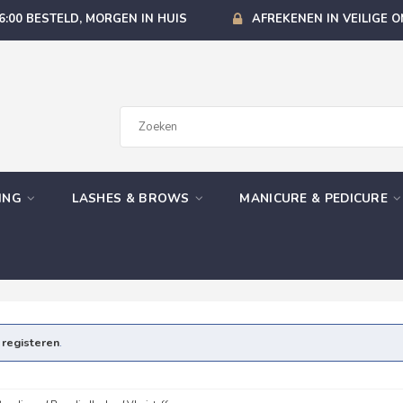
6:00 BESTELD, MORGEN IN HUIS
AFREKENEN IN VEILIGE 
GING
LASHES & BROWS
MANICURE & PEDICURE
e
registeren
.