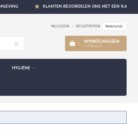
OMGEVING
KLANTEN BEOORDELEN ONS MET EEN 9,4
Nederlands
INLOGGEN
|
REGISTREREN
WINKELWAGEN
0
Producten
HYGIËNE