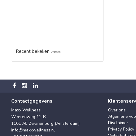
Recent bekeken
Wissen
Contactgegevens
Klantenserv
Maxx Wellness
Over ons
Algemene voo
Weerenweg 11-B
Disclaimer
1161 AE Zwanenburg (Amsterdam)
Privacy Policy
info@maxxwellness.nl
Veilig betalen