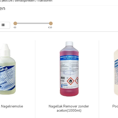
 pedicure
/
Benodigdheden
/
Vloeistoffen
fen
€
0
€
10
l Nagelriemolie
Nagellak Remover zonder
Pod
aceton(1000ml)