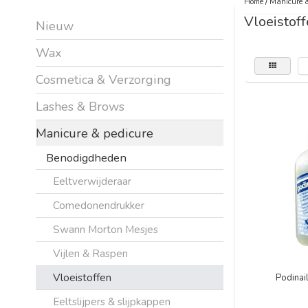
Home
/
Manicure &
Vloeistof
Nieuw
Wax
Cosmetica & Verzorging
Lashes & Brows
Manicure & pedicure
Benodigdheden
Eeltverwijderaar
Comedonendrukker
Swann Morton Mesjes
Vijlen & Raspen
Vloeistoffen
Podinai
Eeltslijpers & slijpkappen