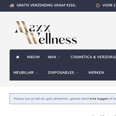
GRATIS VERZENDING VANAF €150,-
VOOR 1
NIEUW
WAX
COSMETICA & VERZOR
MEUBILAIR
DISPOSABLES
MERKEN
Helaas kun je niet als gast afrekenen, gelieve eerst
in te loggen
of t