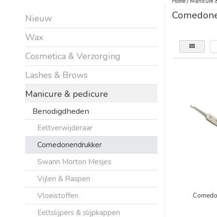
Home
/
Manicure &
Comedone
Nieuw
Wax
Cosmetica & Verzorging
Lashes & Brows
Manicure & pedicure
Benodigdheden
Eeltverwijderaar
Comedonendrukker
Swann Morton Mesjes
Vijlen & Raspen
Vloeistoffen
Comedon
Eeltslijpers & slijpkappen