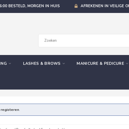
6:00 BESTELD, MORGEN IN HUIS
AFREKENEN IN VEILIGE 
GING
LASHES & BROWS
MANICURE & PEDICURE
e
registeren
.