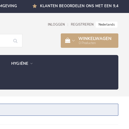
OMGEVING
KLANTEN BEOORDELEN ONS MET EEN 9,4
Nederlands
INLOGGEN
|
REGISTREREN
WINKELWAGEN
0
Producten
HYGIËNE