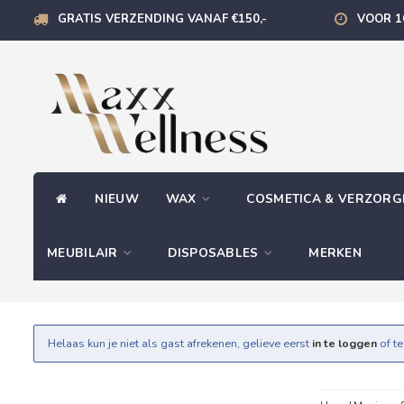
GRATIS VERZENDING VANAF €150,-
VOOR 1
NIEUW
WAX
COSMETICA & VERZOR
MEUBILAIR
DISPOSABLES
MERKEN
Helaas kun je niet als gast afrekenen, gelieve eerst
in te loggen
of t