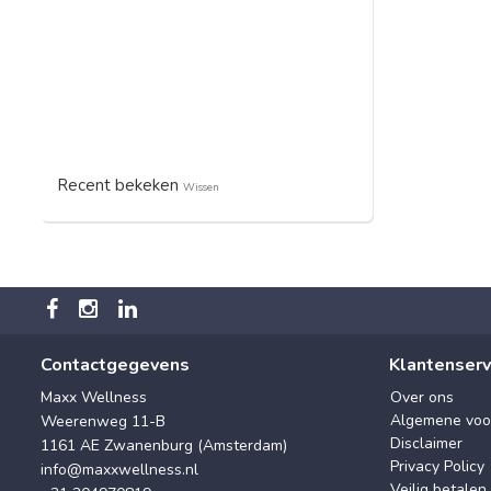
Recent bekeken
Wissen
Contactgegevens
Klantenserv
Maxx Wellness
Over ons
Algemene voo
Weerenweg 11-B
Disclaimer
1161 AE Zwanenburg (Amsterdam)
Privacy Policy
info@maxxwellness.nl
Veilig betalen