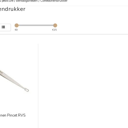
 pedicure
/
Benodigdheden
/
Comedonendrukker
ndrukker
€
0
€
15
en Pincet RVS