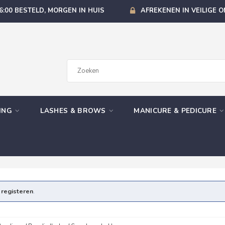
6:00 BESTELD, MORGEN IN HUIS
AFREKENEN IN VEILIGE 
GING
LASHES & BROWS
MANICURE & PEDICURE
e
registeren
.