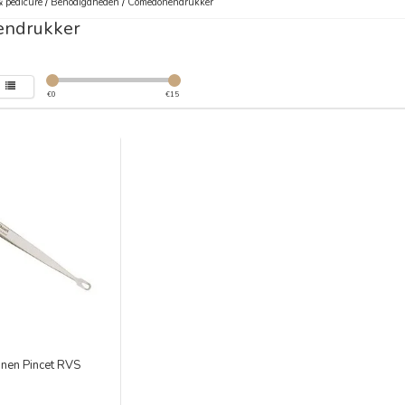
 pedicure
/
Benodigdheden
/
Comedonendrukker
ndrukker
€
0
€
15
en Pincet RVS