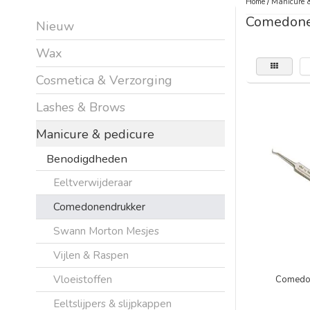
Home
/
Manicure &
Comedone
Nieuw
Wax
Cosmetica & Verzorging
Lashes & Brows
Manicure & pedicure
Benodigdheden
Eeltverwijderaar
Comedonendrukker
Swann Morton Mesjes
Vijlen & Raspen
Vloeistoffen
Comedon
Eeltslijpers & slijpkappen