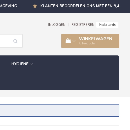
OMGEVING
KLANTEN BEOORDELEN ONS MET EEN 9,4
Nederlands
INLOGGEN
|
REGISTREREN
WINKELWAGEN
0
Producten
HYGIËNE