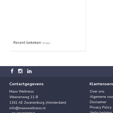
Recent bekeken
Wissen
Contactgegevens
Klantenserv
Maxx Wellness
Over ons
Algemene voo
Weerenweg 11-B
Disclaimer
1161 AE Zwanenburg (Amsterdam)
Privacy Policy
info@maxxwellness.nl
Veilig betalen