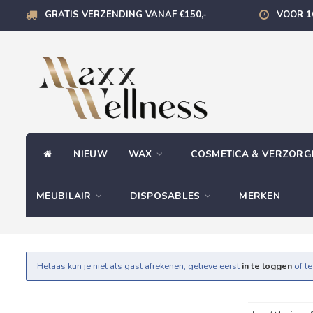
GRATIS VERZENDING VANAF €150,-
VOOR 1
NIEUW
WAX
COSMETICA & VERZOR
MEUBILAIR
DISPOSABLES
MERKEN
Helaas kun je niet als gast afrekenen, gelieve eerst
in te loggen
of t