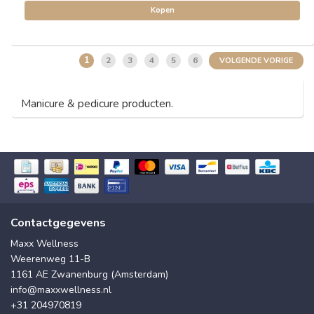
Kopen
1
2
3
4
5
6
VOLGENDE VORIGE
Manicure & pedicure producten.
Contactgegevens
Maxx Wellness
Weerenweg 11-B
1161 AE Zwanenburg (Amsterdam)
info@maxxwellness.nl
+31 204970819