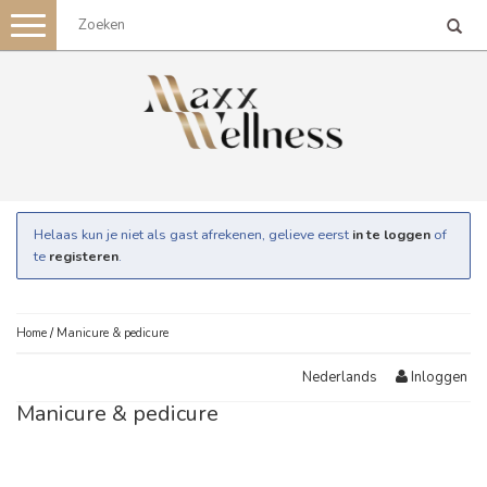
Toggle
navigation
Helaas kun je niet als gast afrekenen, gelieve eerst
in te loggen
of
te
registeren
.
Home
/
Manicure & pedicure
Inloggen
Nederlands
Manicure & pedicure