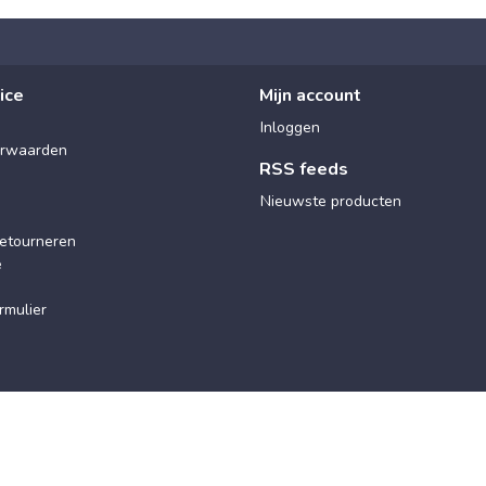
ice
Mijn account
Inloggen
rwaarden
RSS feeds
Nieuwste producten
etourneren
e
rmulier