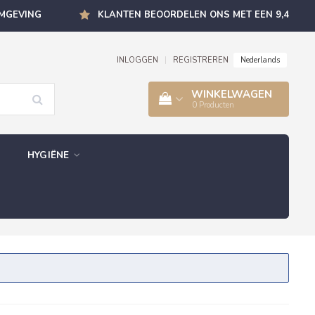
OMGEVING
KLANTEN BEOORDELEN ONS MET EEN 9,4
Nederlands
INLOGGEN
|
REGISTREREN
WINKELWAGEN
0
Producten
HYGIËNE