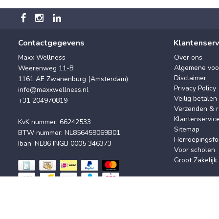
Contactgegevens
Klantenserv
Maxx Wellness
Over ons
Algemene voo
Weerenweg 11-B
Disclaimer
1161 AE Zwanenburg (Amsterdam)
Privacy Policy
info@maxxwellness.nl
Veilig betalen
+31 204970819
Verzenden & r
Klantenservic
KvK nummer: 66242533
Sitemap
BTW nummer: NL856459069B01
Herroepingsfo
Iban: NL86 INGB 0005 346373
Voor scholen
Groot Zakelijk