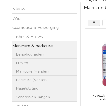
Home
/
Manicure &
Manicure 
Nieuw
Wax
Cosmetica & Verzorging
Lashes & Brows
Manicure & pedicure
Benodigdheden
Frezen
Manicure (Handen)
Pedicure (Voeten)
Nagelstyling
Nagellak
Scharen en Tangen
acet
Hygiëne