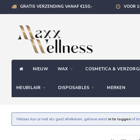
GRATIS VERZENDING VANAF €150,-
VOOR 1
NIEUW
WAX
COSMETICA & VERZOR
MEUBILAIR
DISPOSABLES
MERKEN
Helaas kun je niet als gast afrekenen, gelieve eerst
in te loggen
of t