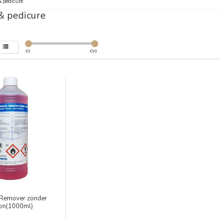
 pedicure
& pedicure
€
0
€
90
 Remover zonder
on(1000ml)