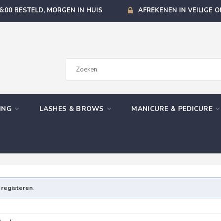
6:00 BESTELD, MORGEN IN HUIS
AFREKENEN IN VEILIGE 
GING
LASHES & BROWS
MANICURE & PEDICURE
e
registeren
.