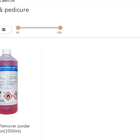
 pedicure
& pedicure
€
0
€
90
 Remover zonder
on(1000ml)