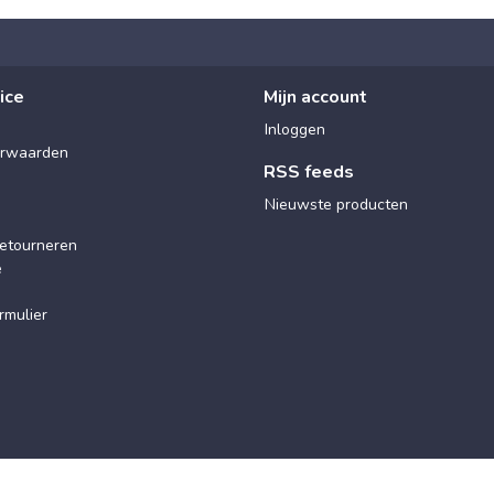
ice
Mijn account
Inloggen
rwaarden
RSS feeds
Nieuwste producten
etourneren
e
rmulier