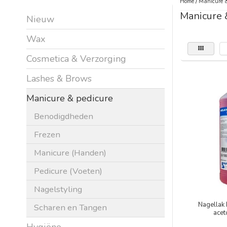
Home
/
Manicure &
Manicure 
Nieuw
Wax
Cosmetica & Verzorging
Lashes & Brows
Manicure & pedicure
Benodigdheden
Frezen
Manicure (Handen)
Pedicure (Voeten)
Nagelstyling
Nagellak
Scharen en Tangen
acet
Hygiëne