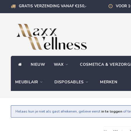
GRATIS VERZENDING VANAF €150,-
VOOR 1
NIEUW
WAX
COSMETICA & VERZOR
MEUBILAIR
DISPOSABLES
MERKEN
Helaas kun je niet als gast afrekenen, gelieve eerst
in te loggen
of t