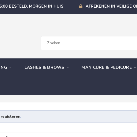
6:00 BESTELD, MORGEN IN HUIS
AFREKENEN IN VEILIGE 
GING
LASHES & BROWS
MANICURE & PEDICURE
e
registeren
.