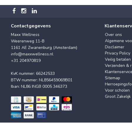
Contactgegevens
Klantenserv
Maxx Wellness
Over ons
Algemene voo
Weerenweg 11-B
Disclaimer
1161 AE Zwanenburg (Amsterdam)
Privacy Policy
info@maxxwellness.nl
Veilig betalen
+31 204970819
Verzenden & r
Klantenservic
KvK nummer: 66242533
Sitemap
BTW nummer: NL856459069B01
Herroepingsfo
Iban: NL86 INGB 0005 346373
Voor scholen
Groot Zakelijk