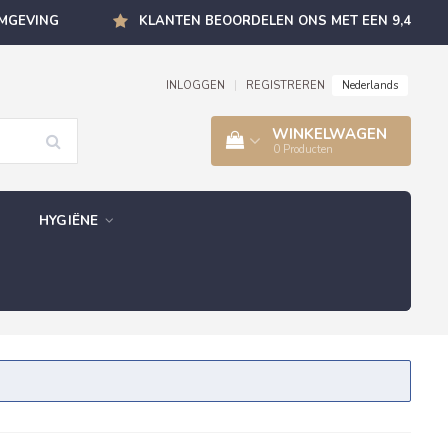
OMGEVING
KLANTEN BEOORDELEN ONS MET EEN 9,4
Nederlands
INLOGGEN
|
REGISTREREN
WINKELWAGEN
0
Producten
HYGIËNE