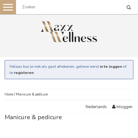
Toggle
navigation
Helaas kun je niet als gast afrekenen, gelieve eerst
in te loggen
of
te
registeren
.
Home
/
Manicure & pedicure
Inloggen
Nederlands
Manicure & pedicure