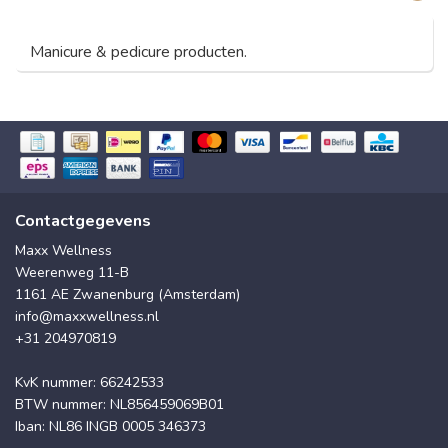
Manicure & pedicure producten.
Contactgegevens
Maxx Wellness
Weerenweg 11-B
1161 AE Zwanenburg (Amsterdam)
info@maxxwellness.nl
+31 204970819
KvK nummer: 66242533
BTW nummer: NL856459069B01
Iban: NL86 INGB 0005 346373