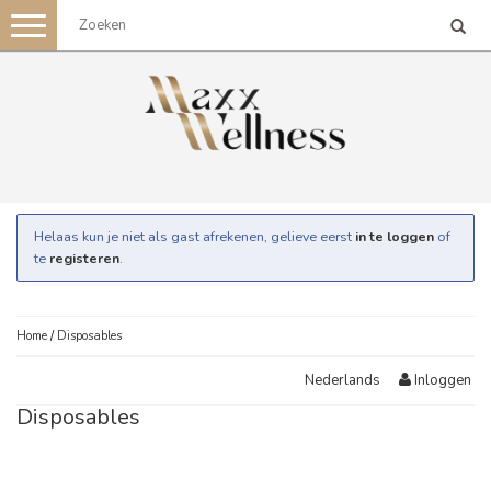
Toggle
navigation
Helaas kun je niet als gast afrekenen, gelieve eerst
in te loggen
of
te
registeren
.
Home
/
Disposables
Inloggen
Nederlands
Disposables