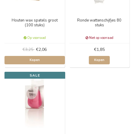
Houten wax spatels groot
Ronde wattenschijfjes 80
(100 stuks)
stuks
Op voorraad
Niet op voorraad
€3,25
€2,06
€1,85
Kopen
Kopen
SALE