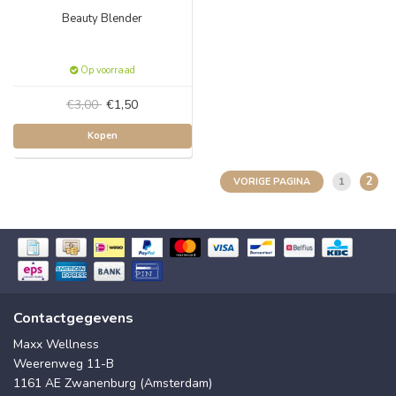
Beauty Blender
Op voorraad
€3,00
€1,50
Kopen
2
1
VORIGE PAGINA
Contactgegevens
Maxx Wellness
Weerenweg 11-B
1161 AE Zwanenburg (Amsterdam)