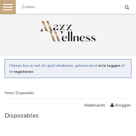
Toggle
navigation
Helaas kun je niet als gast afrekenen, gelieve eerst
in te loggen
of
te
registeren
.
Home
/
Disposables
Inloggen
Nederlands
Disposables