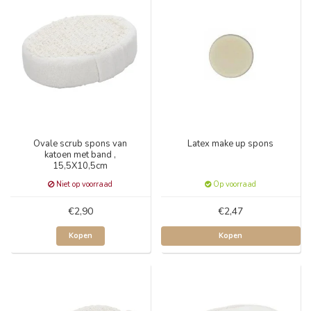
Ovale scrub spons van
Latex make up spons
katoen met band ,
15,5X10,5cm
Niet op voorraad
Op voorraad
€2,90
€2,47
Kopen
Kopen