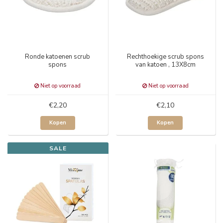
Ronde katoenen scrub
Rechthoekige scrub spons
spons
van katoen , 13X8cm
Niet op voorraad
Niet op voorraad
€2,20
€2,10
Kopen
Kopen
SALE