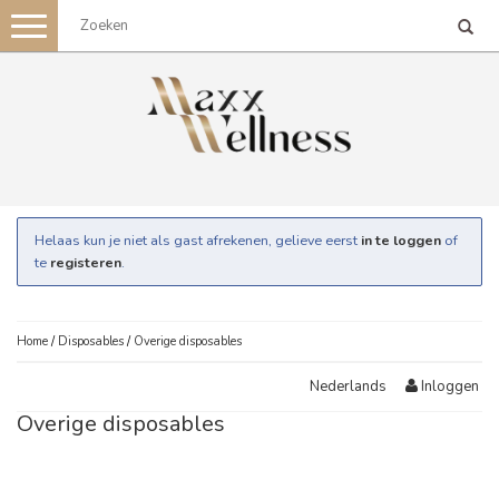
Toggle
navigation
Helaas kun je niet als gast afrekenen, gelieve eerst
in te loggen
of
te
registeren
.
Home
/
Disposables
/
Overige disposables
Inloggen
Nederlands
Overige disposables