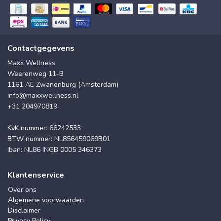
Contactgegevens
Maxx Wellness
Weerenweg 11-B
1161 AE Zwanenburg (Amsterdam)
info@maxxwellness.nl
+31 204970819
KvK nummer: 66242533
BTW nummer: NL856459069B01
Iban: NL86 INGB 0005 346373
Klantenservice
Over ons
Algemene voorwaarden
Disclaimer
Privacy Policy