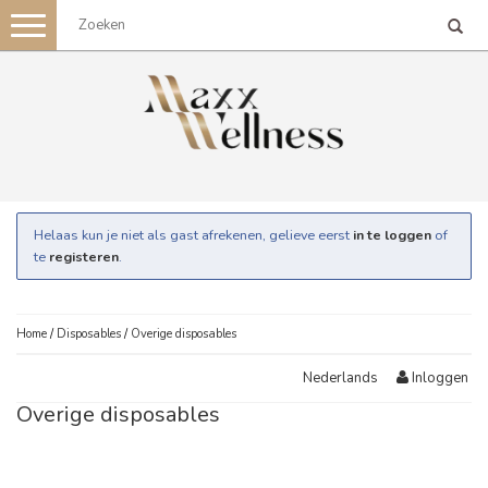
Toggle
navigation
Helaas kun je niet als gast afrekenen, gelieve eerst
in te loggen
of
te
registeren
.
Home
/
Disposables
/
Overige disposables
Inloggen
Nederlands
Overige disposables