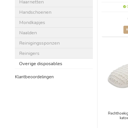
Haarnetten
O
Handschoenen
Mondkapjes
Naalden
Reinigingssponzen
Reinigers
Overige disposables
Klantbeoordelingen
Rechthoeki
kato