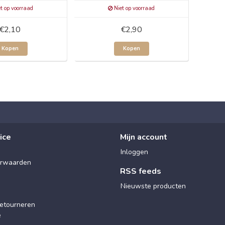
t op voorraad
Niet op voorraad
€2,10
€2,90
Kopen
Kopen
ice
Mijn account
Inloggen
rwaarden
RSS feeds
Nieuwste producten
etourneren
e