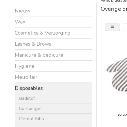
Home
/
Disposable
Overige d
Nieuw
Wax
Cosmetica & Verzorging
Lashes & Brows
Manicure & pedicure
Hygiëne
Meubilair
Disposables
Badstof
Contactgel
Scrub
Dental Bibs