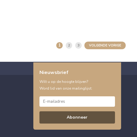
1
2
3
VOLGENDE VORIGE
Nieuwsbrief
Wilt u op de hoogte blijven?
Word lid van onze mailinglijst:
Abonneer