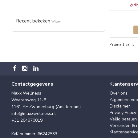
Nie
Recent bekeken
Wissen
Pagina 1 van 3
Contactgegevens
Klantenserv
Maxx Wellness
Over ons
Algemene voo
Weerenweg 11-B
Disclaimer
1161 AE Zwanenburg (Amsterdam)
Privacy Policy
info@maxxwellness.nl
Veilig betalen
+31 204970819
Verzenden & r
Klantenservic
KvK nummer: 66242533