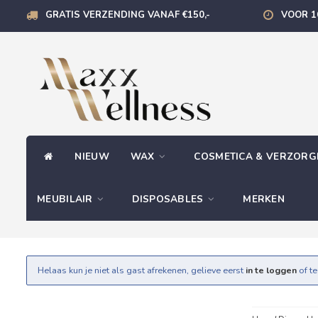
GRATIS VERZENDING VANAF €150,-
VOOR 1
NIEUW
WAX
COSMETICA & VERZOR
MEUBILAIR
DISPOSABLES
MERKEN
Helaas kun je niet als gast afrekenen, gelieve eerst
in te loggen
of t