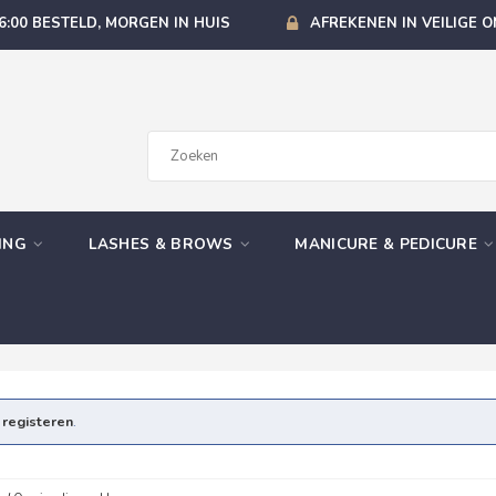
6:00 BESTELD, MORGEN IN HUIS
AFREKENEN IN VEILIGE 
GING
LASHES & BROWS
MANICURE & PEDICURE
e
registeren
.