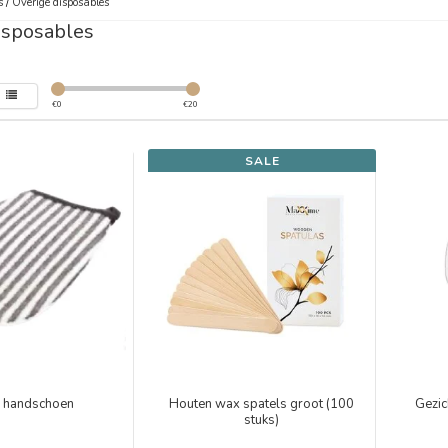
s
/
Overige disposables
isposables
€
0
€
20
SALE
 handschoen
Houten wax spatels groot (100
Gezic
stuks)