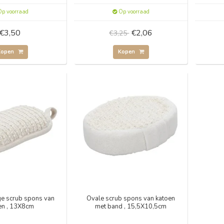
p voorraad
Op voorraad
€3,50
€2,06
€3,25
Kopen
Kopen
ge scrub spons van
Ovale scrub spons van katoen
en , 13X8cm
met band , 15,5X10,5cm