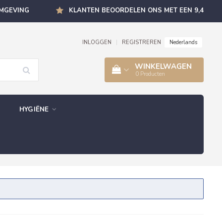
OMGEVING
KLANTEN BEOORDELEN ONS MET EEN 9,4
Nederlands
INLOGGEN
|
REGISTREREN
WINKELWAGEN
0
Producten
HYGIËNE