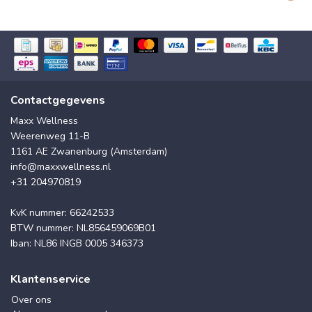
Contactgegevens
Maxx Wellness
Weerenweg 11-B
1161 AE Zwanenburg (Amsterdam)
info@maxxwellness.nl
+31 204970819
KvK nummer: 66242533
BTW nummer: NL856459069B01
Iban: NL86 INGB 0005 346373
Klantenservice
Over ons