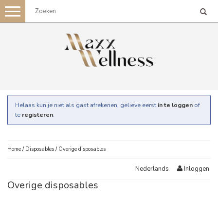
Toggle
navigation
Helaas kun je niet als gast afrekenen, gelieve eerst
in te loggen
of
te
registeren
.
Home
/
Disposables
/
Overige disposables
Inloggen
Nederlands
Overige disposables