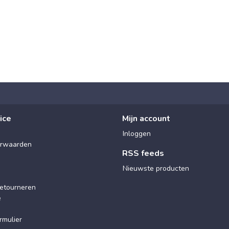
ice
Mijn account
Inloggen
rwaarden
RSS feeds
Nieuwste producten
etourneren
e
rmulier