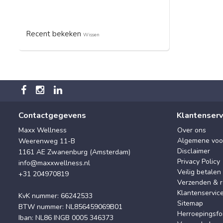
Recent bekeken
Wissen
Contactgegevens
Klantenserv
Maxx Wellness
Over ons
Algemene voo
Weerenweg 11-B
Disclaimer
1161 AE Zwanenburg (Amsterdam)
Privacy Policy
info@maxxwellness.nl
Veilig betalen
+31 204970819
Verzenden & r
Klantenservic
KvK nummer: 66242533
Sitemap
BTW nummer: NL856459069B01
Herroepingsfo
Iban: NL86 INGB 0005 346373