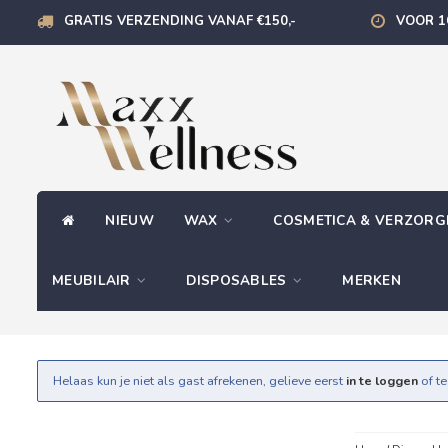
GRATIS VERZENDING VANAF €150,-
VOOR 1
NIEUW
WAX
COSMETICA & VERZOR
MEUBILAIR
DISPOSABLES
MERKEN
Helaas kun je niet als gast afrekenen, gelieve eerst
in te loggen
of t