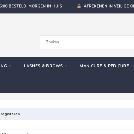
6:00 BESTELD, MORGEN IN HUIS
AFREKENEN IN VEILIGE 
GING
LASHES & BROWS
MANICURE & PEDICURE
e
registeren
.