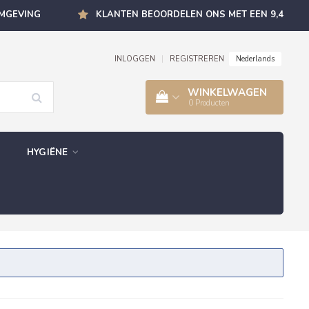
OMGEVING
KLANTEN BEOORDELEN ONS MET EEN 9,4
Nederlands
INLOGGEN
|
REGISTREREN
WINKELWAGEN
0
Producten
HYGIËNE