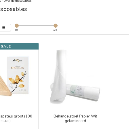
s
/
Overige disposables
isposables
€
0
€
20
SALE
spatels groot (100
Behandelstoel Papier Wit
stuks)
gelamineerd