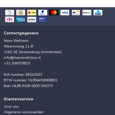
Contactgegevens
Maxx Wellness
Weerenweg 11-B
1161 AE Zwanenburg (Amsterdam)
info@maxxwellness.nl
+31 204970819
KvK nummer: 66242533
BTW nummer: NL856459069B01
Iban: NL86 INGB 0005 346373
Klantenservice
Over ons
Algemene voorwaarden