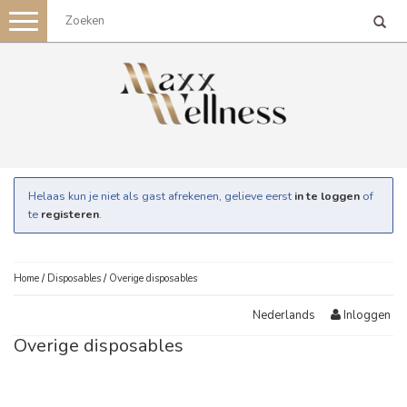
Toggle
navigation
Helaas kun je niet als gast afrekenen, gelieve eerst
in te loggen
of
te
registeren
.
Home
/
Disposables
/
Overige disposables
Inloggen
Nederlands
Overige disposables