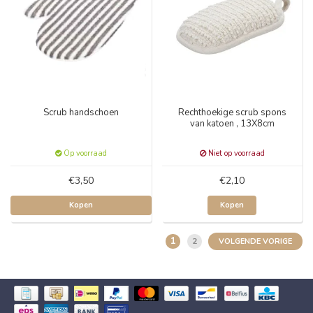
Scrub handschoen
Rechthoekige scrub spons
van katoen , 13X8cm
Op voorraad
Niet op voorraad
€3,50
€2,10
Kopen
Kopen
1
2
VOLGENDE VORIGE