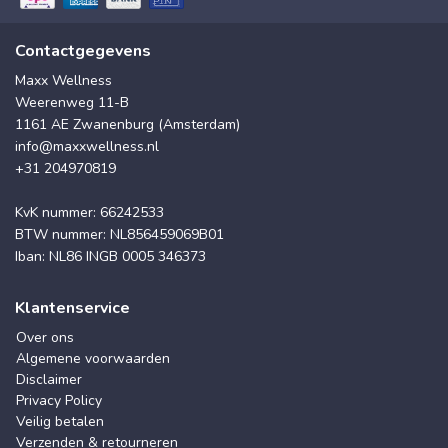
Contactgegevens
Maxx Wellness
Weerenweg 11-B
1161 AE Zwanenburg (Amsterdam)
info@maxxwellness.nl
+31 204970819
KvK nummer: 66242533
BTW nummer: NL856459069B01
Iban: NL86 INGB 0005 346373
Klantenservice
Over ons
Algemene voorwaarden
Disclaimer
Privacy Policy
Veilig betalen
Verzenden & retourneren