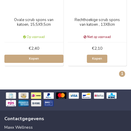
Ovale scrub spons van
Rechthoekige scrub spons
katoen, 15,5X9,5cm
van katoen , 13X8cm
Op voorraad
Niet op voorraad
€2,40
€2,10
Kopen
Kopen
1
Contactgegevens
Maxx Wellness