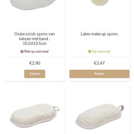
Ovale scrub spons van
Latex make up spons
katoen met band ,
15,5X10,5cm
Niet op voorraad
Op voorraad
€2,90
€2,47
Kopen
Kopen