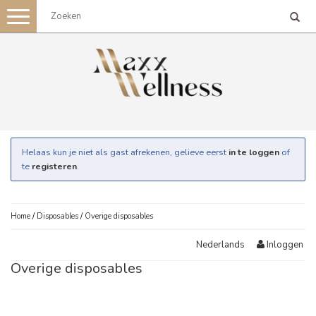
Toggle
navigation
Helaas kun je niet als gast afrekenen, gelieve eerst
in te loggen
of
te
registeren
.
Home
/
Disposables
/
Overige disposables
Inloggen
Nederlands
Overige disposables