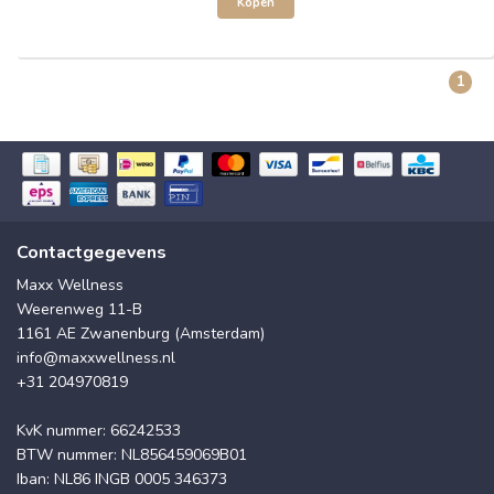
Kopen
1
Contactgegevens
Maxx Wellness
Weerenweg 11-B
1161 AE Zwanenburg (Amsterdam)
info@maxxwellness.nl
+31 204970819
KvK nummer: 66242533
BTW nummer: NL856459069B01
Iban: NL86 INGB 0005 346373