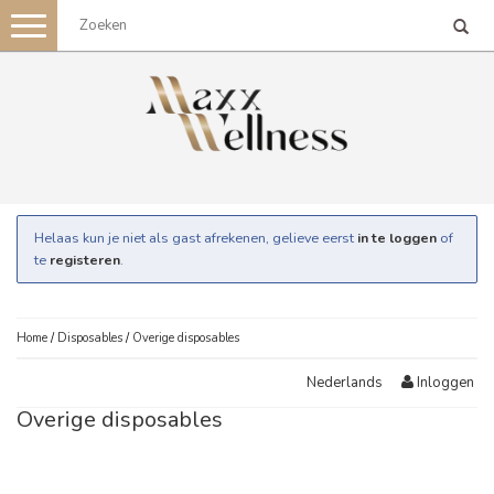
Toggle
navigation
Helaas kun je niet als gast afrekenen, gelieve eerst
in te loggen
of
te
registeren
.
Home
/
Disposables
/
Overige disposables
Inloggen
Nederlands
Overige disposables