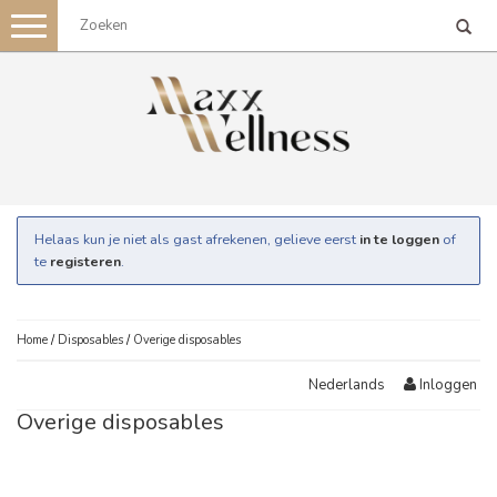
Toggle
navigation
Helaas kun je niet als gast afrekenen, gelieve eerst
in te loggen
of
te
registeren
.
Home
/
Disposables
/
Overige disposables
Inloggen
Nederlands
Overige disposables