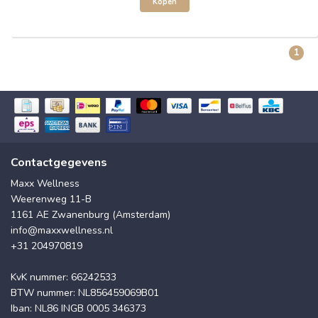
Kopen
1
Contactgegevens
Maxx Wellness
Weerenweg 11-B
1161 AE Zwanenburg (Amsterdam)
info@maxxwellness.nl
+31 204970819
KvK nummer: 66242533
BTW nummer: NL856459069B01
Iban: NL86 INGB 0005 346373