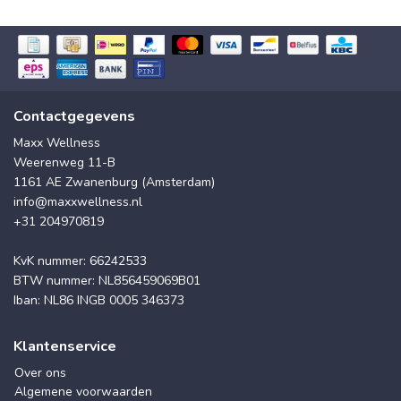
Contactgegevens
Maxx Wellness
Weerenweg 11-B
1161 AE Zwanenburg (Amsterdam)
info@maxxwellness.nl
+31 204970819
KvK nummer: 66242533
BTW nummer: NL856459069B01
Iban: NL86 INGB 0005 346373
Klantenservice
Over ons
Algemene voorwaarden