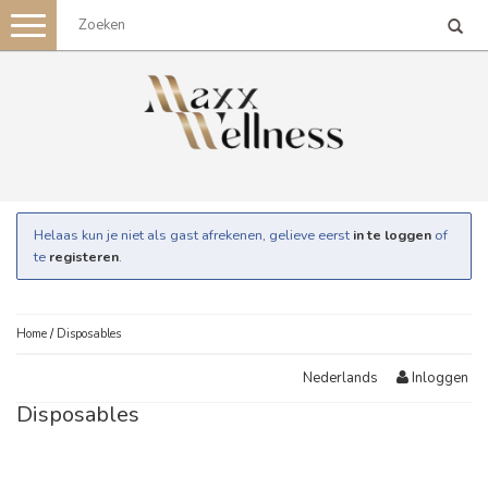
Toggle
navigation
Helaas kun je niet als gast afrekenen, gelieve eerst
in te loggen
of
te
registeren
.
Home
/
Disposables
Inloggen
Nederlands
Disposables