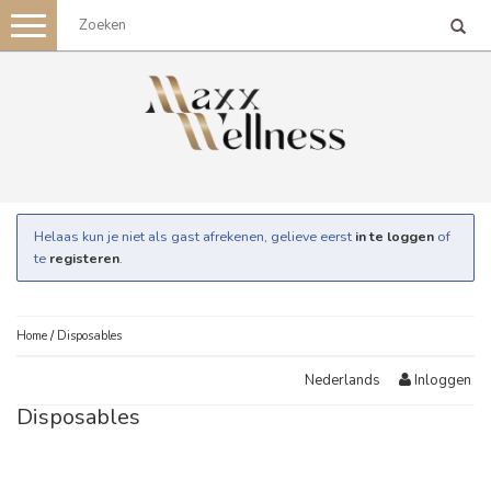
Toggle
navigation
Helaas kun je niet als gast afrekenen, gelieve eerst
in te loggen
of
te
registeren
.
Home
/
Disposables
Inloggen
Nederlands
Disposables