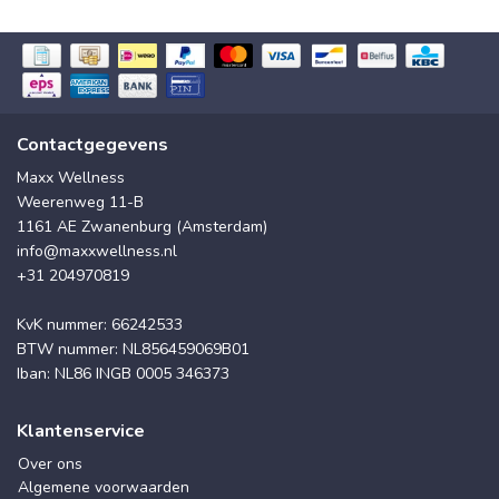
Contactgegevens
Maxx Wellness
Weerenweg 11-B
1161 AE Zwanenburg (Amsterdam)
info@maxxwellness.nl
+31 204970819
KvK nummer: 66242533
BTW nummer: NL856459069B01
Iban: NL86 INGB 0005 346373
Klantenservice
Over ons
Algemene voorwaarden