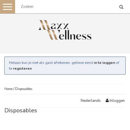
Toggle
navigation
Helaas kun je niet als gast afrekenen, gelieve eerst
in te loggen
of
te
registeren
.
Home
/
Disposables
Inloggen
Nederlands
Disposables