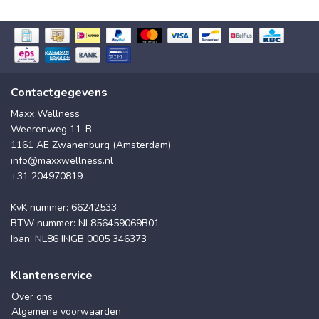
Contactgegevens
Maxx Wellness
Weerenweg 11-B
1161 AE Zwanenburg (Amsterdam)
info@maxxwellness.nl
+31 204970819
KvK nummer: 66242533
BTW nummer: NL856459069B01
Iban: NL86 INGB 0005 346373
Klantenservice
Over ons
Algemene voorwaarden