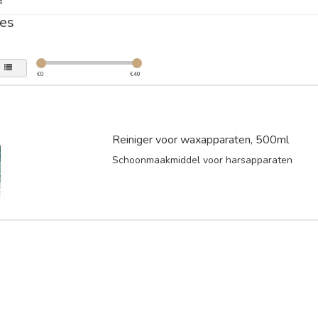
s
es
€
0
€
40
Reiniger voor waxapparaten, 500ml
Schoonmaakmiddel voor harsapparaten