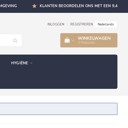
OMGEVING
KLANTEN BEOORDELEN ONS MET EEN 9,4
Nederlands
INLOGGEN
|
REGISTREREN
WINKELWAGEN
0
Producten
HYGIËNE