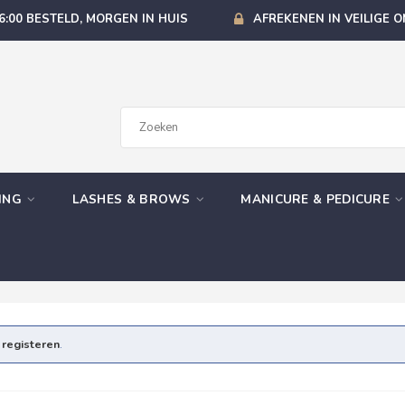
6:00 BESTELD, MORGEN IN HUIS
AFREKENEN IN VEILIGE 
GING
LASHES & BROWS
MANICURE & PEDICURE
e
registeren
.