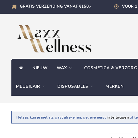
GRATIS VERZENDING VANAF €150,-
VOOR 1
NIEUW
WAX
COSMETICA & VERZOR
MEUBILAIR
DISPOSABLES
MERKEN
Helaas kun je niet als gast afrekenen, gelieve eerst
in te loggen
of t