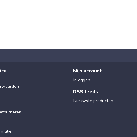
ice
Mijn account
Inloggen
rwaarden
RSS feeds
Nieuwste producten
etourneren
e
rmulier