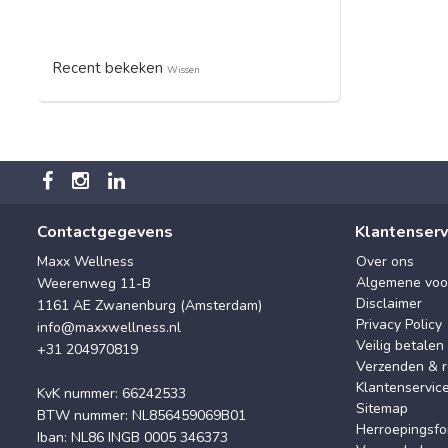
Recent bekeken
Wissen
Contactgegevens
Klantenserv
Maxx Wellness
Over ons
Algemene voo
Weerenweg 11-B
Disclaimer
1161 AE Zwanenburg (Amsterdam)
Privacy Policy
info@maxxwellness.nl
Veilig betalen
+31 204970819
Verzenden & r
Klantenservic
KvK nummer: 66242533
Sitemap
BTW nummer: NL856459069B01
Herroepingsfo
Iban: NL86 INGB 0005 346373