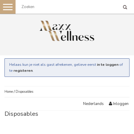
Toggle
navigation
Helaas kun je niet als gast afrekenen, gelieve eerst
in te loggen
of
te
registeren
.
Home
/
Disposables
Inloggen
Nederlands
Disposables