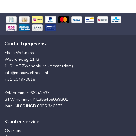
Contactgegevens
Maxx Wellness
Weerenweg 11-B
1161 AE Zwanenburg (Amsterdam)
info@maxxwellness.nl
+31 204970819
KvK nummer: 66242533
BTW nummer: NL856459069B01
Iban: NL86 INGB 0005 346373
Klantenservice
Over ons