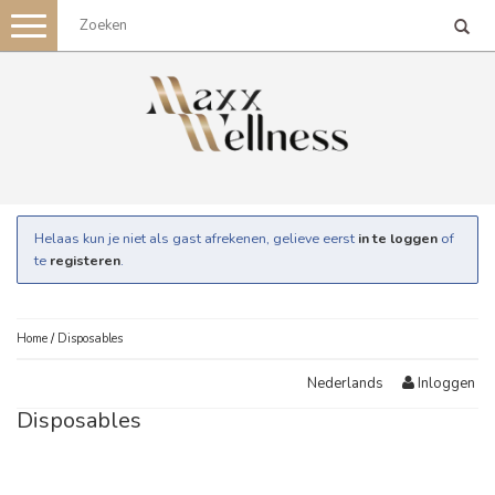
Toggle
navigation
Helaas kun je niet als gast afrekenen, gelieve eerst
in te loggen
of
te
registeren
.
Home
/
Disposables
Inloggen
Nederlands
Disposables