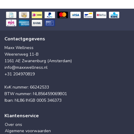
Contactgegevens
Maxx Wellness
Weerenweg 11-B
1161 AE Zwanenburg (Amsterdam)
info@maxxwellness.nl
+31 204970819
KvK nummer: 66242533
BTW nummer: NL856459069B01
Iban: NL86 INGB 0005 346373
Klantenservice
Over ons
Algemene voorwaarden