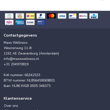
Contactgegevens
Maxx Wellness
Weerenweg 11-B
1161 AE Zwanenburg (Amsterdam)
info@maxxwellness.nl
+31 204970819
KvK nummer: 66242533
BTW nummer: NL856459069B01
Iban: NL86 INGB 0005 346373
Klantenservice
Over ons