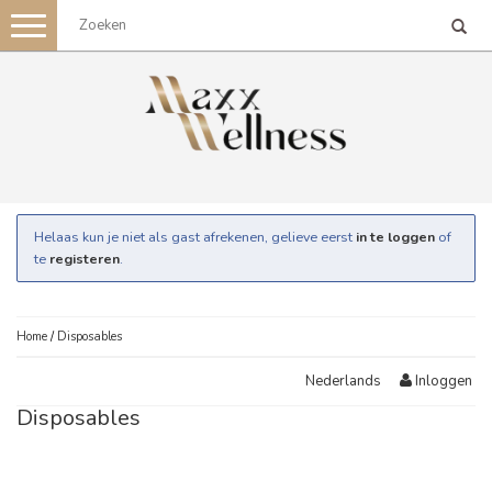
Toggle
navigation
Helaas kun je niet als gast afrekenen, gelieve eerst
in te loggen
of
te
registeren
.
Home
/
Disposables
Inloggen
Nederlands
Disposables